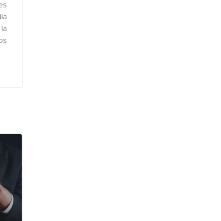
es
ia
 la
os