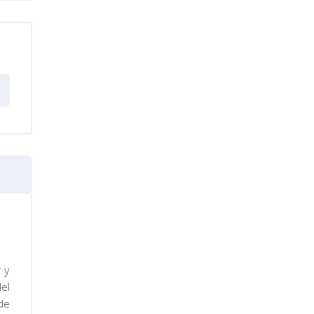
 y
el
de