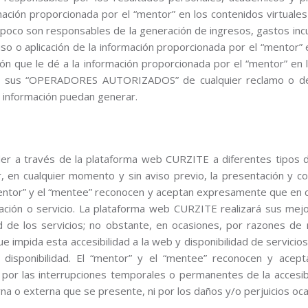
rmación proporcionada por el “mentor” en los contenidos virtuale
son responsables de la generación de ingresos, gastos incurr
o o aplicación de la información proporcionada por el “mentor” e
ón que le dé a la información proporcionada por el “mentor” en 
 y sus “OPERADORES AUTORIZADOS” de cualquier reclamo o dem
ta información puedan generar.
er a través de la plataforma web CURZITE a diferentes tipos de
, en cualquier momento y sin aviso previo, la presentación y con
mentor” y el “mentee” reconocen y aceptan expresamente que en 
rmación o servicio. La plataforma web CURZITE realizará sus mej
dad de los servicios; no obstante, en ocasiones, por razones de
ue impida esta accesibilidad a la web y disponibilidad de servici
y disponibilidad. El “mentor” y el “mentee” reconocen y a
 las interrupciones temporales o permanentes de la accesibili
terna o externa que se presente, ni por los daños y/o perjuicios o