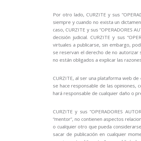
Por otro lado, CURZITE y sus “OPERAD
siempre y cuando no exista un dictamen 
caso, CURZITE y sus “OPERADORES AUTORI
decisión judicial. CURZITE y sus “OP
virtuales a publicarse, sin embargo, podr
se reservan el derecho de no autorizar s
no están obligados a explicar las razone
CURZITE, al ser una plataforma web de ex
se hace responsable de las opiniones, c
hará responsable de cualquier daño o pr
CURZITE y sus “OPERADORES AUTORIZAD
“mentor”, no contienen aspectos relacion
o cualquier otro que pueda considerar
sacar de publicación en cualquier momen