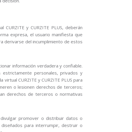
 decisión.
irtual CURZITE y CURZITE PLUS, deberán
orma expresa, el usuario manifiesta que
ra derivarse del incumplimiento de estos
cionar información verdadera y confiable.
s estrictamente personales, privados y
ienda virtual CURZITE y CURZITE PLUS para
vulneren o lesionen derechos de terceros;
njan derechos de terceros o normativas
 divulgar promover o distribuir datos o
diseñados para interrumpir, destruir o