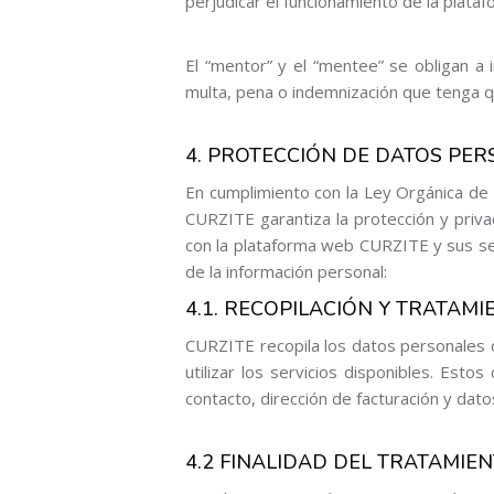
perjudicar el funcionamiento de la plat
El “mentor” y el “mentee” se obligan a
multa, pena o indemnización que tenga 
4. PROTECCIÓN DE DATOS PE
En cumplimiento con la Ley Orgánica de
CURZITE garantiza la protección y priv
con la plataforma web CURZITE y sus serv
de la información personal:
4.1. RECOPILACIÓN Y TRATAM
CURZITE recopila los datos personales qu
utilizar los servicios disponibles. Esto
contacto, dirección de facturación y dat
4.2 FINALIDAD DEL TRATAMIE