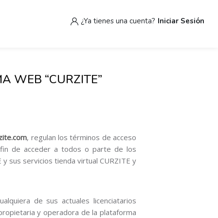
¿Ya tienes una cuenta?
Iniciar Sesión
A WEB “CURZITE”
zite.com
, regulan los términos de acceso
fin de acceder a todos o parte de los
 y sus servicios tienda virtual CURZITE y
quiera de sus actuales licenciatarios
pietaria y operadora de la plataforma