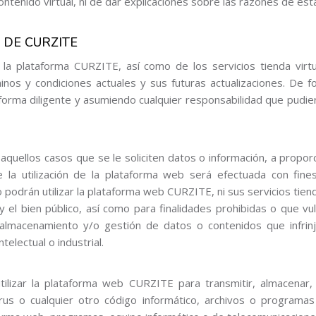
ntenido virtual, ni de dar explicaciones sobre las razones de esta
 DE CURZITE
e la plataforma CURZITE, así como de los servicios tienda v
s y condiciones actuales y sus futuras actualizaciones. De f
forma diligente y asumiendo cualquier responsabilidad que pudie
 aquellos casos que se le soliciten datos o información, a propor
 la utilización de la plataforma web será efectuada con fine
no podrán utilizar la plataforma web CURZITE, ni sus servicios t
l y el bien público, así como para finalidades prohibidas o que 
, almacenamiento y/o gestión de datos o contenidos que infri
electual o industrial.
ilizar la plataforma web CURZITE para transmitir, almacenar,
us o cualquier otro código informático, archivos o programas 