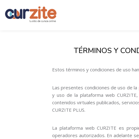
TÉRMINOS Y COND
Estos términos y condiciones de uso han
Las presentes condiciones de uso de la
y uso de la plataforma web CURZITE, 
contenidos virtuales publicados, servici
CURZITE PLUS.
La plataforma web CURZITE es propied
operadores autorizados. En adelante 