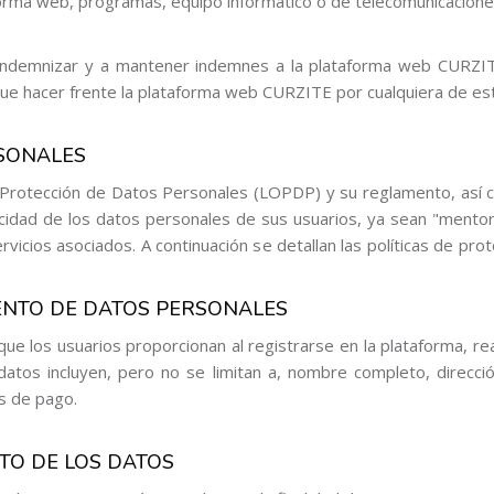
aforma web, programas, equipo informático o de telecomunicacione
 indemnizar y a mantener indemnes a la plataforma web CURZITE 
que hacer frente la plataforma web CURZITE por cualquiera de es
RSONALES
 Protección de Datos Personales (LOPDP) y su reglamento, así c
acidad de los datos personales de sus usuarios, ya sean "mentor
icios asociados. A continuación se detallan las políticas de pro
IENTO DE DATOS PERSONALES
e los usuarios proporcionan al registrarse en la plataforma, rea
s datos incluyen, pero no se limitan a, nombre completo, direcci
os de pago.
NTO DE LOS DATOS