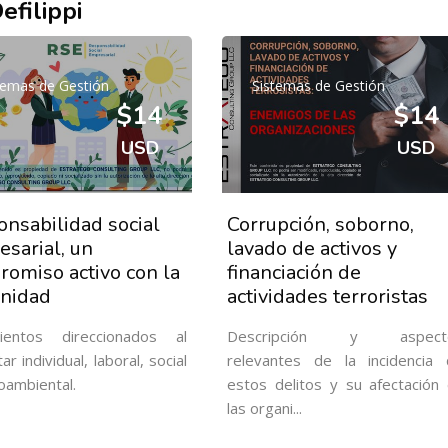
efilippi
temas de Gestión
Sistemas de Gestión
$14
$14
USD
USD
nsabilidad social
Corrupción, soborno,
sarial, un
lavado de activos y
omiso activo con la
financiación de
nidad
actividades terroristas
ientos direccionados al
Descripción y aspect
ar individual, laboral, social
relevantes de la incidencia
oambiental.
estos delitos y su afectación
las organi...