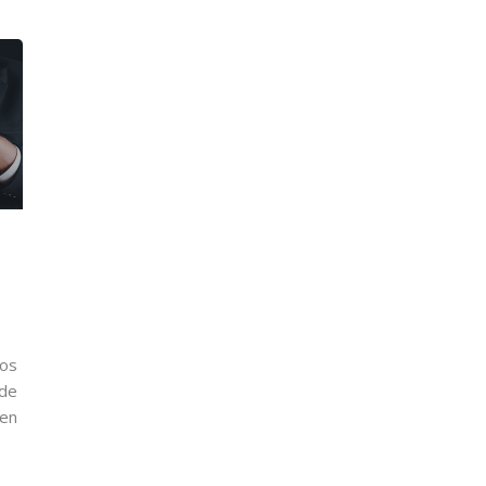
os
 de
 en